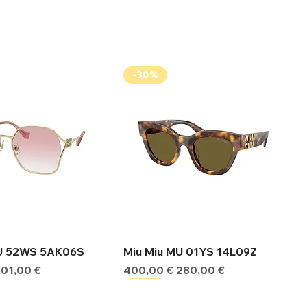
-30%
ήγορη προβολή
Γρήγορη προβολή
MU 52WS 5AK06S
Miu Miu MU 01YS 14L09Z
ιμή
Τιμή Έκπτωσης
Κανονική τιμή
Τιμή Έκπτωσης
301,00 €
400,00 €
280,00 €
-30%
-30%