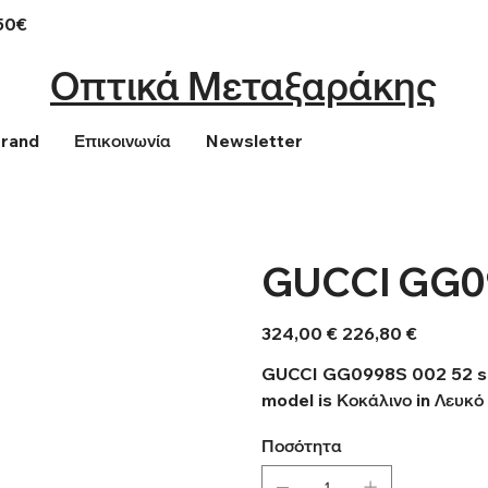
50€
Οπτικά Μεταξαράκης
Brand
Επικοινωνία
Newsletter
GUCCI GG0
Αρχική
Τιμή
324,00 €
226,80 €
τιμή
έκπτωσης
GUCCI GG0998S 002 52 sung
model is Κοκάλινο in Λευκό 
Ποσότητα