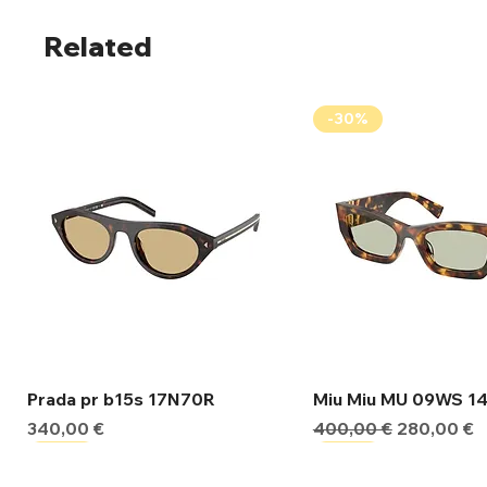
Related
-30%
Γρήγορη προβολή
Γρήγορη προβ
Prada pr b15s 17N70R
Miu Miu MU 09WS 1
Τιμή
Κανονική τιμή
Τιμή Έκπτ
340,00 €
400,00 €
280,00 €
-30%
-30%
-30%
-30%
-30%