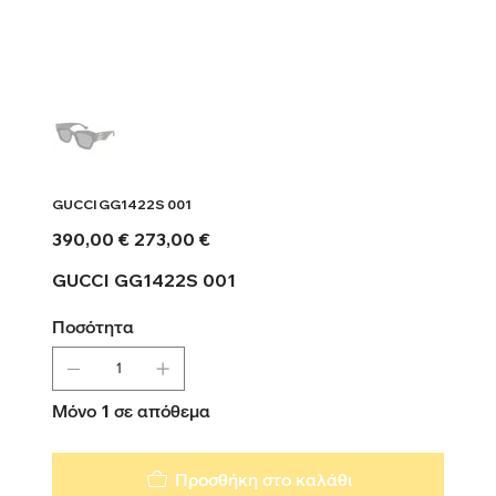
GUCCI GG1422S 001
Αρχική
Τιμή
390,00 €
273,00 €
τιμή
έκπτωσης
GUCCI GG1422S 001
Ποσότητα
Μόνο 1 σε απόθεμα
Προσθήκη στο καλάθι