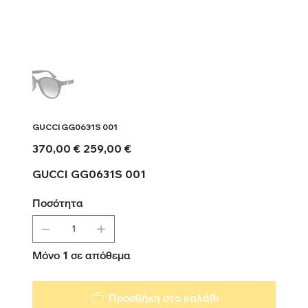
GUCCI GG0631S 001
Αρχική
Τιμή
370,00 €
259,00 €
τιμή
έκπτωσης
GUCCI GG0631S 001
Ποσότητα
Μόνο 1 σε απόθεμα
Προσθήκη στο καλάθι