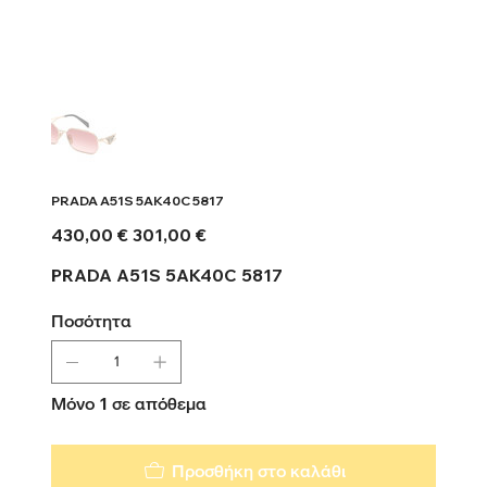
PRADA A51S 5AK40C 5817
Αρχική
Τιμή
430,00 €
301,00 €
τιμή
έκπτωσης
PRADA A51S 5AK40C 5817
Ποσότητα
Μόνο 1 σε απόθεμα
Προσθήκη στο καλάθι