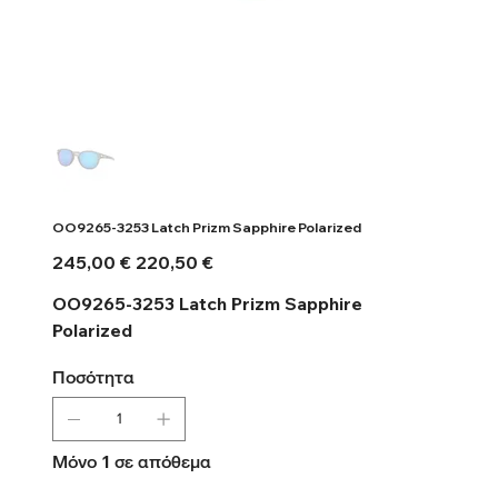
OO9265-3253 Latch Prizm Sapphire Polarized
Αρχική
Τιμή
245,00 €
220,50 €
τιμή
έκπτωσης
OO9265-3253 Latch Prizm Sapphire
Polarized
Ποσότητα
Μόνο 1 σε απόθεμα