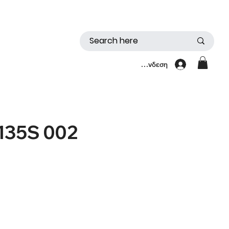
Σύνδεση
135S 002