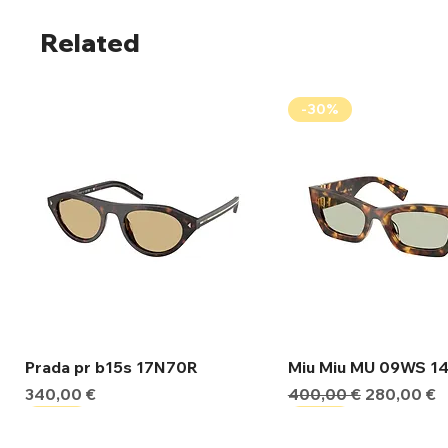
Related
-30%
Γρήγορη προβολή
Γρήγορη προβ
Prada pr b15s 17N70R
Miu Miu MU 09WS 1
Τιμή
Κανονική τιμή
Τιμή Έκπτ
340,00 €
400,00 €
280,00 €
-30%
-30%
-30%
-30%
-30%