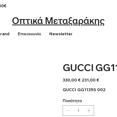
50€
Οπτικά Μεταξαράκης
Brand
Επικοινωνία
Newsletter
GUCCI GG1
Αρχική
Τιμή
330,00 €
231,00 €
τιμή
έκπτωσης
GUCCI GG1135S 002
Ποσότητα